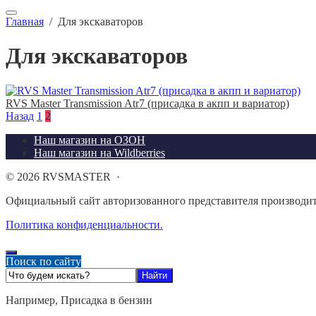
Главная
/
Для экскаваторов
Для экскаваторов
RVS Master Transmission Atr7 (присадка в акпп и вариатор)
Назад
1
2
Наш магазин на ОЗОН
Наш магазин на Wildberries
©
2026
RVSMASTER
·
Официальный сайт авторизованного представителя производи
Политика конфиденциальности.
Поиск по сайту
Например,
Присадка в бензин