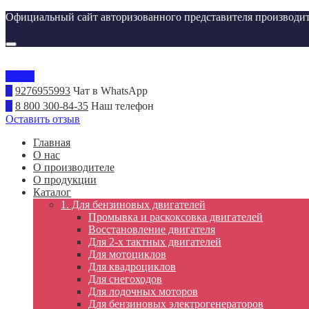
Официальный сайт авторизованного представителя производит
Меню
9276955993
Чат в WhatsApp
8 800 300-84-35
Наш телефон
Оставить отзыв
Главная
О нас
О производителе
О продукции
Каталог
1. Для бензиновых двигателей
Промывка и раскоксовка двигателей
Восстановление двигателя
Для 2-х тактных двигателей
Для мотоциклов
Для квадроциклов
Для снегоходов
Для лодочных моторов
Для бензиновых электрогенераторов