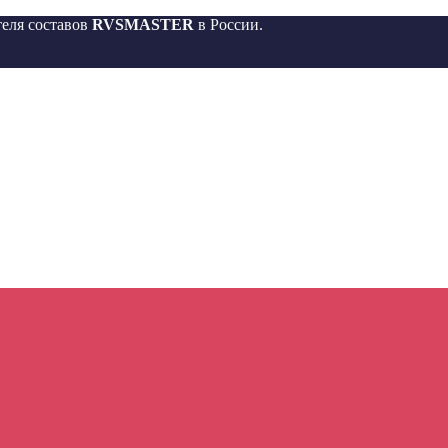
еля составов
RVSMASTER
в России.