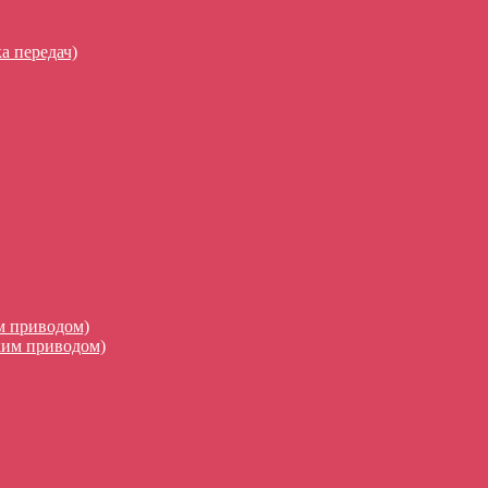
а передач)
м приводом)
ким приводом)