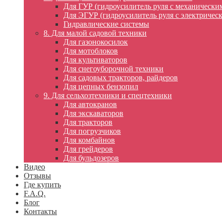
Для ГУР (гидроусилитель руля с механически
Для ЭГУР (гидроусилитель руля с электричес
Гидравлические системы
8. Для малой садовой техники
Для газонокосилок
Для мотоблоков
Для культиваторов
Для снегоуборочной техники
Для садовых тракторов, райдеров
Для цепных бензопил
9. Для сельхозтехники и спецтехники
Для автокранов
Для экскаваторов
Для тракторов
Для погрузчиков
Для комбайнов
Для грейдеров
Для бульдозеров
Видео
Отзывы
Где купить
F.A.Q.
Блог
Контакты