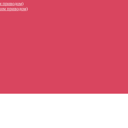
м приводом)
ким приводом)