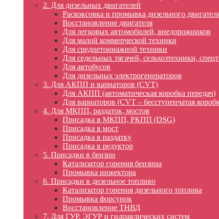
2. Для дизельных двигателей
Раскоксовка и промывка дизельного двигател
Восстановление двигателя
Для легковых автомобилей, внедорожников
Для малой коммерческой техники
Для среднетоннажной техники
Для седельных тягачей, сельхозтехники, спец
Для автобусов
Для дизельных электрогенераторов
3. Для АКПП и вариаторов (CVT)
Для АКПП (автоматическая коробка передач)
Для вариаторов (CVT – бесступенчатая коробк
4. Для МКПП, раздаток, мостов
Присадка в МКПП, РКПП (DSG)
Присадка в мост
Присадка в раздатку
Присадка в редуктор
5. Присадки в бензин
Катализатор горения бензина
Промывка инжектора
6. Присадки в дизельное топливо
Катализатор горения дизельного топлива
Промывка форсунок
Восстановление ТНВД
7. Для ГУР, ЭГУР и гидравлических систем