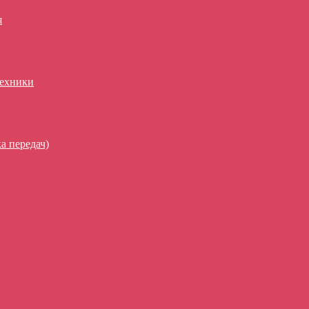
я
техники
а передач)