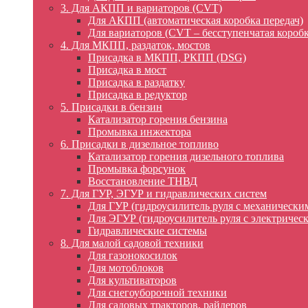
3. Для АКПП и вариаторов (CVT)
Для АКПП (автоматическая коробка передач)
Для вариаторов (CVT – бесступенчатая коробк
4. Для МКПП, раздаток, мостов
Присадка в МКПП, РКПП (DSG)
Присадка в мост
Присадка в раздатку
Присадка в редуктор
5. Присадки в бензин
Катализатор горения бензина
Промывка инжектора
6. Присадки в дизельное топливо
Катализатор горения дизельного топлива
Промывка форсунок
Восстановление ТНВД
7. Для ГУР, ЭГУР и гидравлических систем
Для ГУР (гидроусилитель руля с механически
Для ЭГУР (гидроусилитель руля с электричес
Гидравлические системы
8. Для малой садовой техники
Для газонокосилок
Для мотоблоков
Для культиваторов
Для снегоуборочной техники
Для садовых тракторов, райдеров