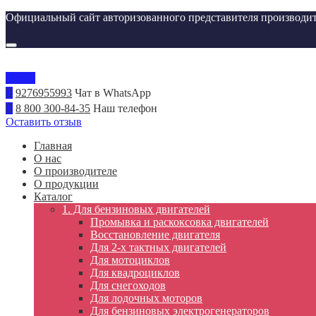
Официальный сайт авторизованного представителя производит
Меню
9276955993
Чат в WhatsApp
8 800 300-84-35
Наш телефон
Оставить отзыв
Главная
О нас
О производителе
О продукции
Каталог
1. Для бензиновых двигателей
Промывка и раскоксовка двигателей
Восстановление двигателя
Для 2-х тактных двигателей
Для мотоциклов
Для квадроциклов
Для снегоходов
Для лодочных моторов
Для бензиновых электрогенераторов