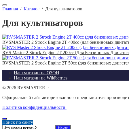
Главная
/
Каталог
/
Для культиваторов
Для культиваторов
RVSMASTER 2 Strock Engine 2T 400cc (для бензиновых двигате
RVS Master 2 Strock Engine 2T 200cc (Для Бензиновых Двигат
RVSMASTER 2 Strock Engine 2T 50cc (для бензиновых двигател
Наш магазин на ОЗОН
Наш магазин на Wildberries
©
2026
RVSMASTER
·
Официальный сайт авторизованного представителя производи
Политика конфиденциальности.
Поиск по сайту