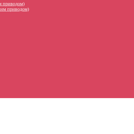
м приводом)
ким приводом)