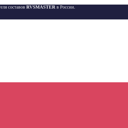
еля составов
RVSMASTER
в России.