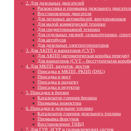
2. Для дизельных двигателей
Раскоксовка и промывка дизельного двигател
Восстановление двигателя
Для легковых автомобилей, внедорожников
Для малой коммерческой техники
Для среднетоннажной техники
Для седельных тягачей, сельхозтехники, спец
Для автобусов
Для дизельных электрогенераторов
3. Для АКПП и вариаторов (CVT)
Для АКПП (автоматическая коробка передач)
Для вариаторов (CVT – бесступенчатая коробк
4. Для МКПП, раздаток, мостов
Присадка в МКПП, РКПП (DSG)
Присадка в мост
Присадка в раздатку
Присадка в редуктор
5. Присадки в бензин
Катализатор горения бензина
Промывка инжектора
6. Присадки в дизельное топливо
Катализатор горения дизельного топлива
Промывка форсунок
Восстановление ТНВД
7. Для ГУР, ЭГУР и гидравлических систем