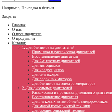
Например,
Присадка в бензин
Закрыть
Главная
О нас
О производителе
О продукции
Каталог
1. Для бензиновых двигателей
Промывка и раскоксовка двигателей
Восстановление двигателя
Для 2-х тактных двигателей
Для мотоциклов
Для квадроциклов
Для снегоходов
Для лодочных моторов
Для бензиновых электрогенераторов
2. Для дизельных двигателей
Раскоксовка и промывка дизельного двигател
Восстановление двигателя
Для легковых автомобилей, внедорожников
Для малой коммерческой техники
Для среднетоннажной техники