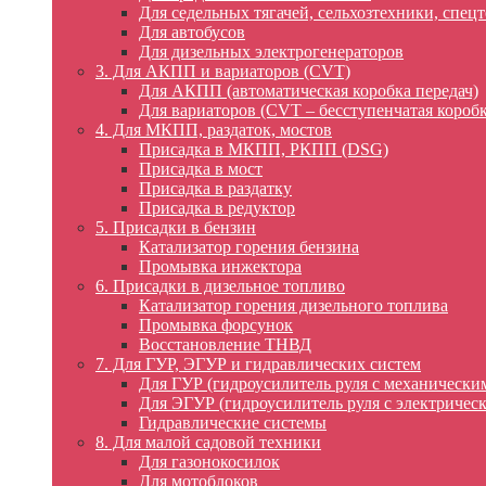
Для седельных тягачей, сельхозтехники, спец
Для автобусов
Для дизельных электрогенераторов
3. Для АКПП и вариаторов (CVT)
Для АКПП (автоматическая коробка передач)
Для вариаторов (CVT – бесступенчатая коробк
4. Для МКПП, раздаток, мостов
Присадка в МКПП, РКПП (DSG)
Присадка в мост
Присадка в раздатку
Присадка в редуктор
5. Присадки в бензин
Катализатор горения бензина
Промывка инжектора
6. Присадки в дизельное топливо
Катализатор горения дизельного топлива
Промывка форсунок
Восстановление ТНВД
7. Для ГУР, ЭГУР и гидравлических систем
Для ГУР (гидроусилитель руля с механически
Для ЭГУР (гидроусилитель руля с электричес
Гидравлические системы
8. Для малой садовой техники
Для газонокосилок
Для мотоблоков