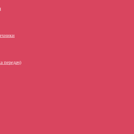
я
техники
а передач)