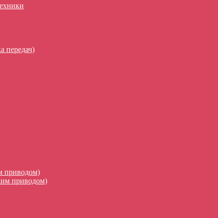
техники
а передач)
м приводом)
ким приводом)