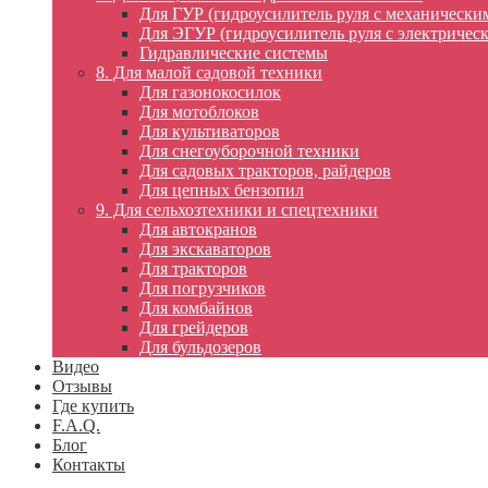
Для ГУР (гидроусилитель руля с механически
Для ЭГУР (гидроусилитель руля с электричес
Гидравлические системы
8. Для малой садовой техники
Для газонокосилок
Для мотоблоков
Для культиваторов
Для снегоуборочной техники
Для садовых тракторов, райдеров
Для цепных бензопил
9. Для сельхозтехники и спецтехники
Для автокранов
Для экскаваторов
Для тракторов
Для погрузчиков
Для комбайнов
Для грейдеров
Для бульдозеров
Видео
Отзывы
Где купить
F.A.Q.
Блог
Контакты