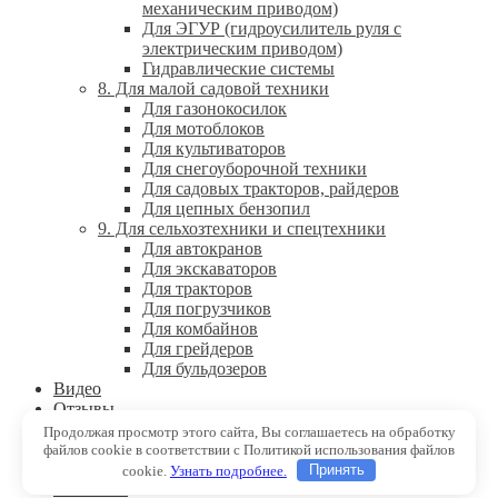
механическим приводом)
Для ЭГУР (гидроусилитель руля с
электрическим приводом)
Гидравлические системы
8. Для малой садовой техники
Для газонокосилок
Для мотоблоков
Для культиваторов
Для снегоуборочной техники
Для садовых тракторов, райдеров
Для цепных бензопил
9. Для сельхозтехники и спецтехники
Для автокранов
Для экскаваторов
Для тракторов
Для погрузчиков
Для комбайнов
Для грейдеров
Для бульдозеров
Видео
Отзывы
Где купить
Продолжая просмотр этого сайта, Вы соглашаетесь на обработку
F.A.Q.
файлов cookie в соответствии с Политикой использования файлов
Блог
cookie.
Узнать подробнее.
Принять
Контакты