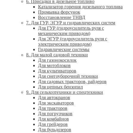
6. Присадки в дизельное топливо
Катализатор горения дизельного топлива
Промывка форсунок
Восстановление ТНВД
7. Для ГУР, ЭГУР и гидравлических систем
Для ГУР (гидроусилитель руля с
механическим приводом)
Для ЭГУР (гидроусилитель руля с
электрическим приводом)
Гидравлические системы
8. Для малой садовой техники
Для газонокосилок
Для мотоблоков
Для культиваторов
Для снегоуборочной техники
Для садовых тракторов, райдеров
Для цепных бензопил
9. Для сельхозтехники и спецтехники
Для автокранов
Для экскаваторов
Для тракторов
Для погрузчиков
Для комбайнов
Для грейдеров
Для бульдозеров