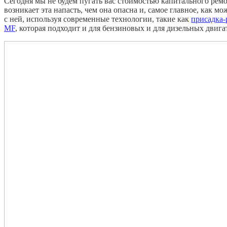
Сегодня мы не будем пугать вас стоимостью капитального ремон
возникает эта напасть, чем она опасна и, самое главное, как м
с ней, используя современные технологии, такие как
присадка-
MF
, которая подходит и для бензиновых и для дизельных двига