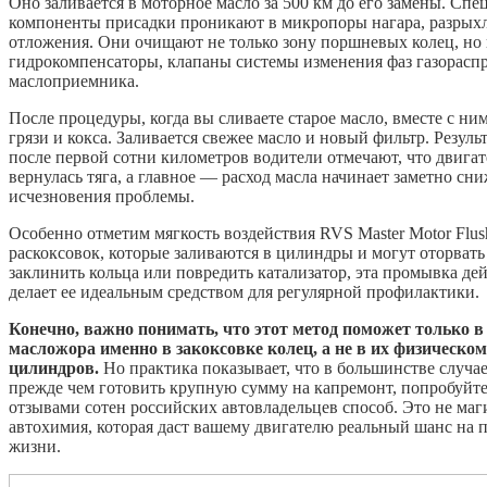
Оно заливается в моторное масло за 500 км до его замены. С
компоненты присадки проникают в микропоры нагара, разрыхл
отложения. Они очищают не только зону поршневых колец, но 
гидрокомпенсаторы, клапаны системы изменения фаз газораспр
маслоприемника.
После процедуры, когда вы сливаете старое масло, вместе с ним
грязи и кокса. Заливается свежее масло и новый фильтр. Результ
после первой сотни километров водители отмечают, что двигате
вернулась тяга, а главное — расход масла начинает заметно сни
исчезновения проблемы.
Особенно отметим мягкость воздействия RVS Master Motor Flus
раскоксовок, которые заливаются в цилиндры и могут оторвать
заклинить кольца или повредить катализатор, эта промывка дей
делает ее идеальным средством для регулярной профилактики.
Конечно, важно понимать, что этот метод поможет только в
масложора именно в закоксовке колец, а не в их физическом
цилиндров.
Но практика показывает, что в большинстве случа
прежде чем готовить крупную сумму на капремонт, попробуйт
отзывами сотен российских автовладельцев способ. Это не маг
автохимия, которая даст вашему двигателю реальный шанс на 
жизни.