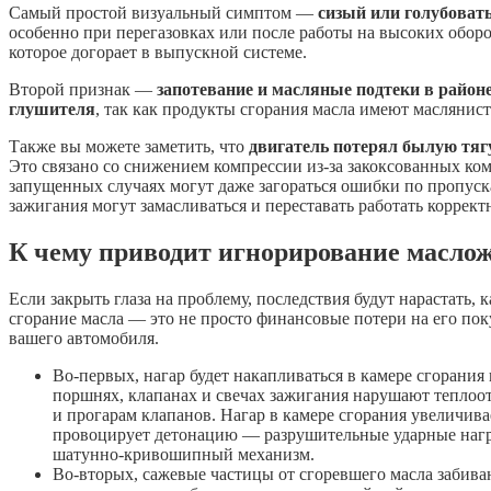
Самый простой визуальный симптом —
сизый или голубоват
особенно при перегазовках или после работы на высоких оборот
которое догорает в выпускной системе.
Второй признак —
запотевание и масляные подтеки в район
глушителя
, так как продукты сгорания масла имеют маслянист
Также вы можете заметить, что
двигатель потерял былую тяг
Это связано со снижением компрессии из-за закоксованных ко
запущенных случаях могут даже загораться ошибки по пропуск
зажигания могут замасливаться и переставать работать коррект
К чему приводит игнорирование масло
Если закрыть глаза на проблему, последствия будут нарастать,
сгорание масла — это не просто финансовые потери на его поку
вашего автомобиля.
Во-первых, нагар будет накапливаться в камере сгорания
поршнях, клапанах и свечах зажигания нарушают теплоот
и прогарам клапанов. Нагар в камере сгорания увеличива
провоцирует детонацию — разрушительные ударные наг
шатунно-кривошипный механизм.
Во-вторых, сажевые частицы от сгоревшего масла забива