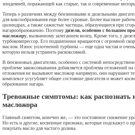
эпидемией, поражающей как старые, так и современные мотор
Теперь о различиях между бензиновыми и дизельными двигате
для коксообразования еще более суровые. Более высокие рабоч
цилиндрах, а также сажистые частицы, образующиеся при сгор
нагарообразованию. Поэтому
дизели, особенно с большим про
масложору
, вызванному залеганием колец. Кроме того, у дизе
турбокомпрессор. Его подшипники вращаются с огромной ско
маслом. Износ уплотнений турбины — еще одна частая и очень 
которую нельзя устранить раскоксовкой.
В бензиновых двигателях, особенно с системой непосредственно
проблеме закоксовывания добавляется проблема отложений на 
отложения не вызывают масложор напрямую, они нарушают теп
комплексе усугубляет общее состояние двигателя и может косв
образование нагара.
Тревожные симптомы: как распознать 
масложора
Главный симптом, конечно же, — это постоянное снижение ур
Но есть и другие, косвенные признаки, которые подскажут о п
покупать масло для частого долива.