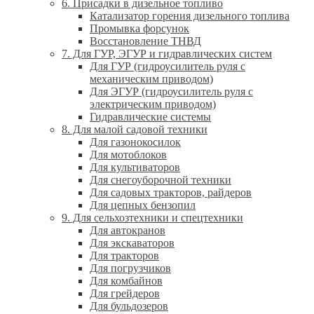
6. Присадки в дизельное топливо
Катализатор горения дизельного топлива
Промывка форсунок
Восстановление ТНВД
7. Для ГУР, ЭГУР и гидравлических систем
Для ГУР (гидроусилитель руля с
механическим приводом)
Для ЭГУР (гидроусилитель руля с
электрическим приводом)
Гидравлические системы
8. Для малой садовой техники
Для газонокосилок
Для мотоблоков
Для культиваторов
Для снегоуборочной техники
Для садовых тракторов, райдеров
Для цепных бензопил
9. Для сельхозтехники и спецтехники
Для автокранов
Для экскаваторов
Для тракторов
Для погрузчиков
Для комбайнов
Для грейдеров
Для бульдозеров