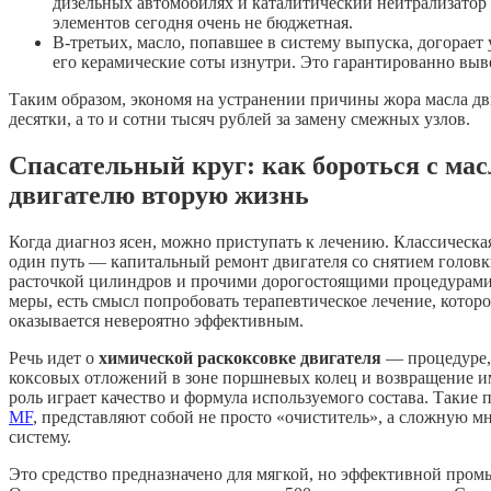
дизельных автомобилях и каталитический нейтрализатор 
элементов сегодня очень не бюджетная.
В-третьих, масло, попавшее в систему выпуска, догорает 
его керамические соты изнутри. Это гарантированно выве
Таким образом, экономя на устранении причины жора масла дви
десятки, а то и сотни тысяч рублей за замену смежных узлов.
Спасательный круг: как бороться с ма
двигателю вторую жизнь
Когда диагноз ясен, можно приступать к лечению. Классическа
один путь — капитальный ремонт двигателя со снятием головк
расточкой цилиндров и прочими дорогостоящими процедурами.
меры, есть смысл попробовать терапевтическое лечение, котор
оказывается невероятно эффективным.
Речь идет о
химической раскоксовке двигателя
— процедуре,
коксовых отложений в зоне поршневых колец и возвращение и
роль играет качество и формула используемого состава. Такие 
MF
, представляют собой не просто «очиститель», а сложную
систему.
Это средство предназначено для мягкой, но эффективной пром