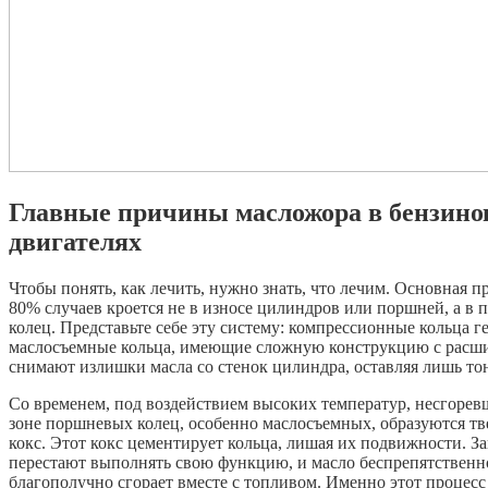
Главные причины масложора в бензино
двигателях
Чтобы понять, как лечить, нужно знать, что лечим. Основная 
80% случаев кроется не в износе цилиндров или поршней, а в
колец. Представьте себе эту систему: компрессионные кольца г
маслосъемные кольца, имеющие сложную конструкцию с расш
снимают излишки масла со стенок цилиндра, оставляя лишь т
Со временем, под воздействием высоких температур, несгоревш
зоне поршневых колец, особенно маслосъемных, образуются т
кокс. Этот кокс цементирует кольца, лишая их подвижности. 
перестают выполнять свою функцию, и масло беспрепятственно 
благополучно сгорает вместе с топливом. Именно этот процесс