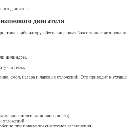
вого двигателя
нзинового двигателя
рнатива карбюратору, обеспечивающая более точное дозирование
или цилиндры.
оту системы.
лива, смол, нагара и лаковых отложений. Это приводит к ухудше
екомендованного октанового числа).
и отложений.
обенно при появлении симптомов загрязнения).