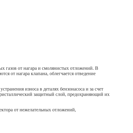
х газов от нагара и смолянистых отложений. В
тся от нагара клапана, облегчается отведение
странения износа в деталях бензонасоса и за счет
ликристаллический защитный слой, предохраняющий их
жектора от нежелательных отложений,