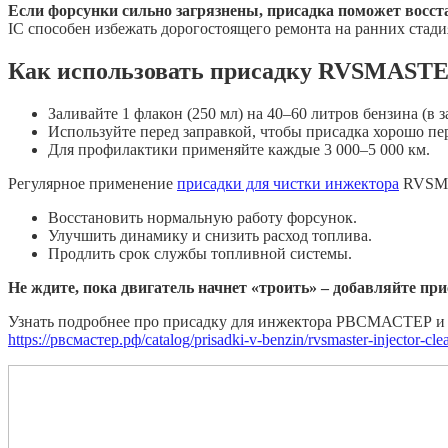
Если форсунки сильно загрязнены, присадка поможет восста
IC способен избежать дорогостоящего ремонта на ранних стади
Как использовать присадку RVSMASTER 
Заливайте 1 флакон (250 мл) на 40–60 литров бензина (в 
Используйте перед заправкой, чтобы присадка хорошо пе
Для профилактики применяйте каждые 3 000–5 000 км.
Регулярное применение
присадки для чистки инжектора
RVSMAS
Восстановить нормальную работу форсунок.
Улучшить динамику и снизить расход топлива.
Продлить срок службы топливной системы.
Не ждите, пока двигатель начнет «троить» – добавляйте при
Узнать подробнее про присадку для инжектора РВСМАСТЕР и к
https://рвсмастер.рф/catalog/prisadki-v-benzin/rvsmaster-injector-cl