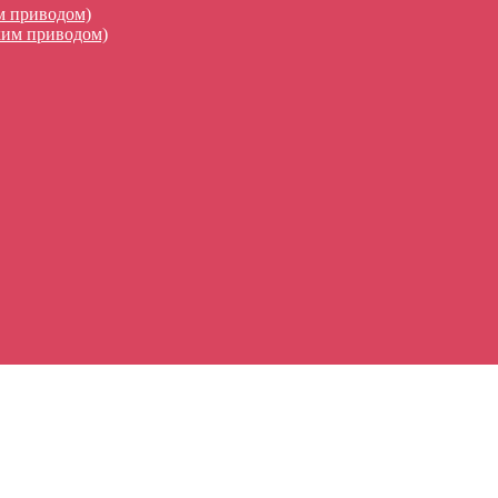
м приводом)
ким приводом)