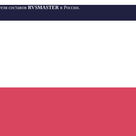
еля составов
RVSMASTER
в России.