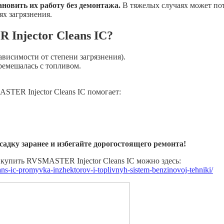
новить их работу без демонтажа.
В тяжелых случаях может по
ях загрязнения.
Injector Cleans IC?
зависимости от степени загрязнения).
ремешалась с топливом.
TER Injector Cleans IC помогает:
садку заранее и избегайте дорогостоящего ремонта!
упить RVSMASTER Injector Cleans IC можно здесь:
eans-ic-promyvka-inzhektorov-i-toplivnyh-sistem-benzinovoj-tehniki/