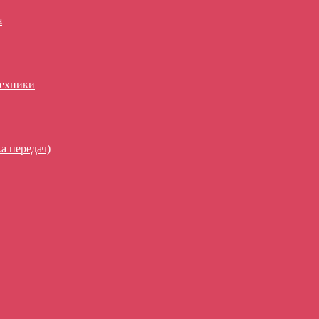
я
техники
а передач)