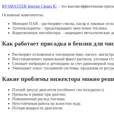
RVSMASTER Injector Cleans IC
– это высокоэффективная приса
Основные компоненты:
Моющие ПАВ – растворяют смолы, нагар и лаковые отло
Антиоксиданты – предотвращают окисление топлива.
Коррозионные ингибиторы – защищают металлические де
Как работает присадка в бензин для 
Растворяет отложения в топливном баке, насосе, магистр
Восстанавливает правильный факел распыла, улучшая сг
Снижает вибрации и детонацию за счет равномерной под
Уменьшает износ топливной системы, продлевая ее ресур
Какие проблемы инжектора можно реши
Плохой запуск двигателя (особенно «на холодную»).
Провалы и рывки при разгоне.
Повышенный расход топлива.
Неустойчивая работа на холостом ходу.
Потеря мощности двигателя.