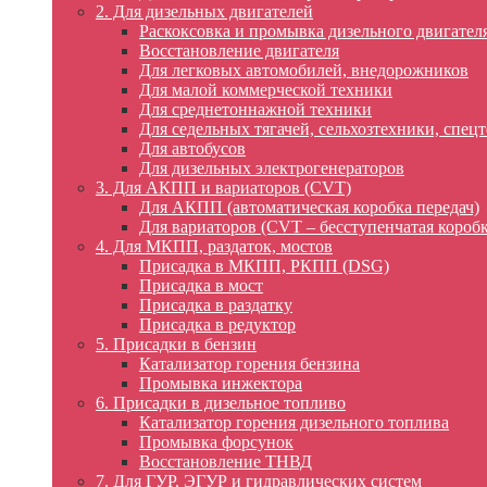
2. Для дизельных двигателей
Раскоксовка и промывка дизельного двигател
Восстановление двигателя
Для легковых автомобилей, внедорожников
Для малой коммерческой техники
Для среднетоннажной техники
Для седельных тягачей, сельхозтехники, спец
Для автобусов
Для дизельных электрогенераторов
3. Для АКПП и вариаторов (CVT)
Для АКПП (автоматическая коробка передач)
Для вариаторов (CVT – бесступенчатая коробк
4. Для МКПП, раздаток, мостов
Присадка в МКПП, РКПП (DSG)
Присадка в мост
Присадка в раздатку
Присадка в редуктор
5. Присадки в бензин
Катализатор горения бензина
Промывка инжектора
6. Присадки в дизельное топливо
Катализатор горения дизельного топлива
Промывка форсунок
Восстановление ТНВД
7. Для ГУР, ЭГУР и гидравлических систем