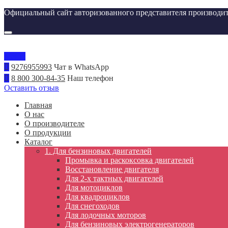
Официальный сайт авторизованного представителя производит
Меню
9276955993
Чат в WhatsApp
8 800 300-84-35
Наш телефон
Оставить отзыв
Главная
О нас
О производителе
О продукции
Каталог
1. Для бензиновых двигателей
Промывка и раскоксовка двигателей
Восстановление двигателя
Для 2-х тактных двигателей
Для мотоциклов
Для квадроциклов
Для снегоходов
Для лодочных моторов
Для бензиновых электрогенераторов