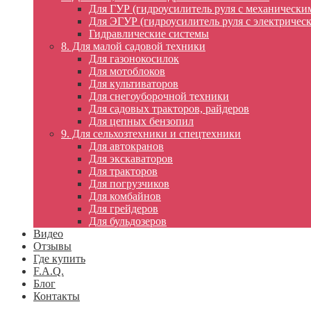
Для ГУР (гидроусилитель руля с механически
Для ЭГУР (гидроусилитель руля с электричес
Гидравлические системы
8. Для малой садовой техники
Для газонокосилок
Для мотоблоков
Для культиваторов
Для снегоуборочной техники
Для садовых тракторов, райдеров
Для цепных бензопил
9. Для сельхозтехники и спецтехники
Для автокранов
Для экскаваторов
Для тракторов
Для погрузчиков
Для комбайнов
Для грейдеров
Для бульдозеров
Видео
Отзывы
Где купить
F.A.Q.
Блог
Контакты