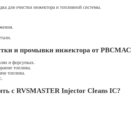
дка для очистки инжектора и топливной системы.
жения.
тали.
чистки и промывки инжектора от РВСМА
алях и форсунках.
орание топлива.
ачи топлива.
с.
ть с RVSMASTER Injector Cleans IC?