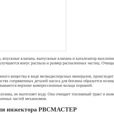
, впускные клапана, выпускные клапана и катализатор выхлопны
улучшается конус распыла и размер распыленных частиц. Очищаю
вного вещества в виде мелкодисперсных минералов, происходит у
ностях сопряженных деталей насоса для бензина образуется по
овываются верхние компрессионные кольца поршней.
топлива, не вытесняет воду. Она очищает топливный тракт и ин
женных частей механизмов.
 для инжектора РВСМАСТЕР