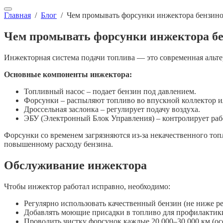
Главная
/
Блог
/
Чем промывать форсунки инжектора бензино
Чем промывать форсунки инжектора бе
Инжекторная система подачи топлива — это современная альте
Основные компоненты инжектора:
Топливный насос – подает бензин под давлением.
Форсунки – распыляют топливо во впускной коллектор 
Дроссельная заслонка – регулирует подачу воздуха.
ЭБУ (Электронный Блок Управления) – контролирует раб
Форсунки со временем загрязняются из-за некачественного топ
повышенному расходу бензина.
Обслуживание инжектора
Чтобы инжектор работал исправно, необходимо:
Регулярно использовать качественный бензин (не ниже р
Добавлять моющие присадки в топливо для профилактик
Проводить чистку форсунок каждые 20 000–30 000 км (ос