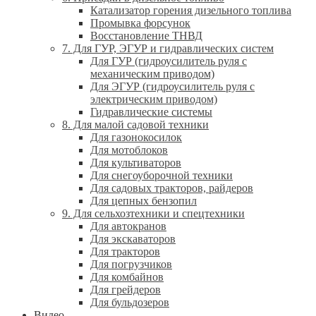
Катализатор горения дизельного топлива
Промывка форсунок
Восстановление ТНВД
7. Для ГУР, ЭГУР и гидравлических систем
Для ГУР (гидроусилитель руля с
механическим приводом)
Для ЭГУР (гидроусилитель руля с
электрическим приводом)
Гидравлические системы
8. Для малой садовой техники
Для газонокосилок
Для мотоблоков
Для культиваторов
Для снегоуборочной техники
Для садовых тракторов, райдеров
Для цепных бензопил
9. Для сельхозтехники и спецтехники
Для автокранов
Для экскаваторов
Для тракторов
Для погрузчиков
Для комбайнов
Для грейдеров
Для бульдозеров
Видео