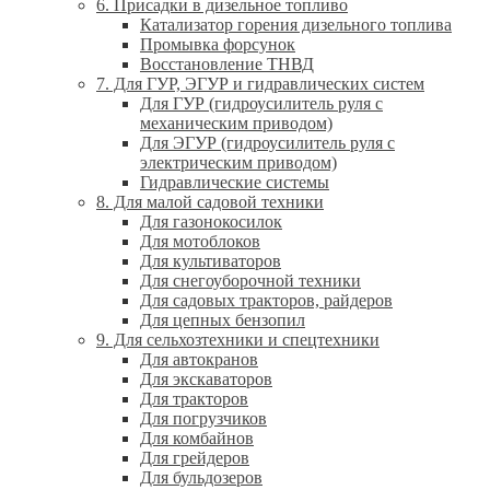
6. Присадки в дизельное топливо
Катализатор горения дизельного топлива
Промывка форсунок
Восстановление ТНВД
7. Для ГУР, ЭГУР и гидравлических систем
Для ГУР (гидроусилитель руля с
механическим приводом)
Для ЭГУР (гидроусилитель руля с
электрическим приводом)
Гидравлические системы
8. Для малой садовой техники
Для газонокосилок
Для мотоблоков
Для культиваторов
Для снегоуборочной техники
Для садовых тракторов, райдеров
Для цепных бензопил
9. Для сельхозтехники и спецтехники
Для автокранов
Для экскаваторов
Для тракторов
Для погрузчиков
Для комбайнов
Для грейдеров
Для бульдозеров