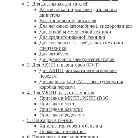
2. Для дизельных двигателей
Раскоксовка и промывка дизельного
двигателя
Восстановление двигателя
Для легковых автомобилей, внедорожников
Для малой коммерческой техники
Для среднетоннажной техники
Для седельных тягачей, сельхозтехники,
спецтехники
Для автобусов
Для дизельных электрогенераторов
3. Для АКПП и вариаторов (CVT)
Для АКПП (автоматическая коробка
передач)
Для вариаторов (CVT – бесступенчатая
коробка передач)
4. Для МКПП, раздаток, мостов
Присадка в МКПП, РКПП (DSG)
Присадка в мост
Присадка в раздатку
Присадка в редуктор
5. Присадки в бензин
Катализатор горения бензина
Промывка инжектора
6. Присадки в дизельное топливо